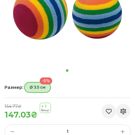
-5%
Размер:
Ø 3.5 см
154.77₴
+ 1
бонус
147.03₴