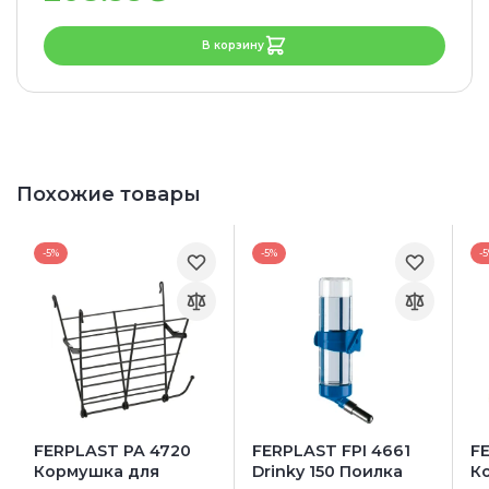
В корзину
Похожие товары
-5%
-5%
-
FERPLAST PA 4720
FERPLAST FPI 4661
F
Кормушка для
Drinky 150 Поилка
К