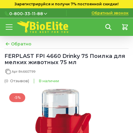
Зарегистрируйся и получи 7% постоянной скидки!
Обратный звонок
0-800-33-11-88
0-800-33-11-88
Бесплатно с городских и
мобильных номеров
Обратно
(097) 133 11 88
FERPLAST FPI 4660 Drinky 75 Поилка для
мелких животных 75 мл
(095) 133 11 88
Арт 84660799
(073) 133 11 88
(0
Отзывов
)
В наличии
-5%