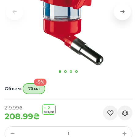
-5%
Объем:
75 мл
219.99₴
+ 2
бонуси
208.99₴