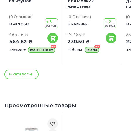
грызунов
для мелких
д
животных
г
(0
Отзывов
)
(0
Отзывов
)
(0
+ 5
+ 2
В наличии
В наличии
В 
бонусів
бонуси
489.28 ₴
242.63 ₴
23
464.82 ₴
230.50 ₴
2
-5%
-5%
Размер:
Объем:
Р
19.5 х 11 х 18 см
150 мл
В каталог
Просмотренные товары