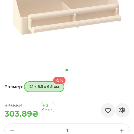
-5%
Размер:
21 x 8.5 x 6.5 см
319.88₴
+ 3
бонуси
303.89₴