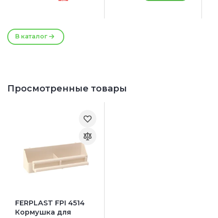
-5%
16.5 x 9.5 x 14 см
1
Ц
К
В каталог
Просмотренные товары
FERPLAST FPI 4514
Кормушка для