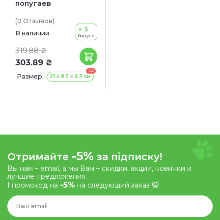
попугаев
(0
Отзывов
)
+ 3
В наличии
бонуси
319.88 ₴
303.89 ₴
-5%
Размер:
21 x 8.5 x 6.5 см
-5%
Отримайте
за підписку!
Вы нам – email, а мы Вам – скидки, акции, новинки и
лучшие предложения.
-5%
І промокод на
на следующий заказ 😸