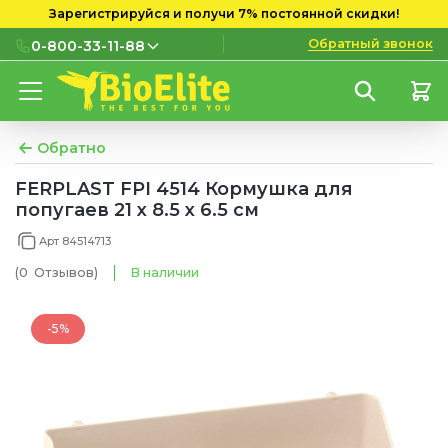
Зарегистрируйся и получи 7% постоянной скидки!
Обратный звонок
0-800-33-11-88
0-800-33-11-88
Бесплатно с городских и
мобильных номеров
Обратно
(097) 133 11 88
FERPLAST FPI 4514 Кормушка для
попугаев 21 x 8.5 x 6.5 см
(095) 133 11 88
Арт 84514713
(073) 133 11 88
(0
Отзывов
)
В наличии
-5%