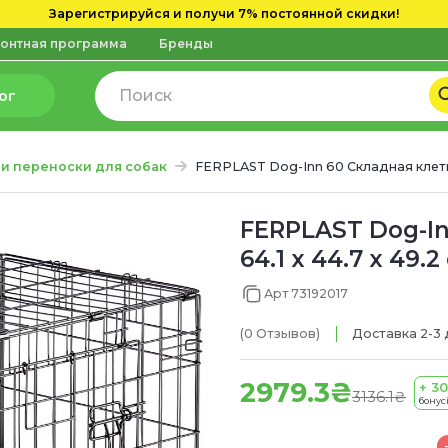
Зарегистрируйся и получи 7% постоянной скидки!
онтная программа
Бренды
ог
 и переноски для собак
FERPLAST Dog-Inn 60 Складная клет
FERPLAST Dog-In
64.1 x 44.7 x 49.2
Арт 73192017
(0
Отзывов
)
Доставка 2-3 
2979.3₴
+ 30
3136.1₴
бонус