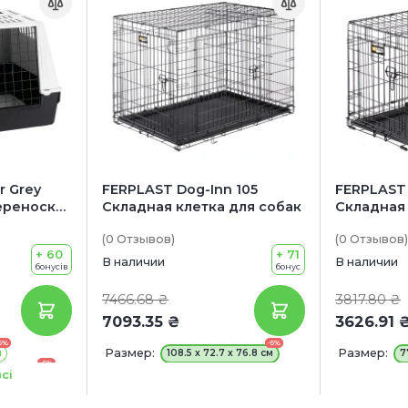
r Grey
FERPLAST Dog-Inn 105
FERPLAST 
ереноска
Складная клетка для собак
Складная 
(0
Отзывов
)
(0
Отзывов
)
+ 60
+ 71
В наличии
В наличии
бонусів
бонус
7466.68 ₴
3817.80 ₴
7093.35 ₴
3626.91 
5%
-5%
Размер:
Размер:
м
108.5 x 72.7 x 76.8 см
7
-5%
0 x 66 см
сі