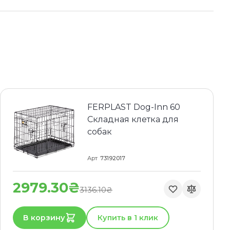
FERPLAST Dog-Inn 60
Складная клетка для
собак
Арт
73192017
2979.30₴
3136.10₴
В корзину
Купить в 1 клик