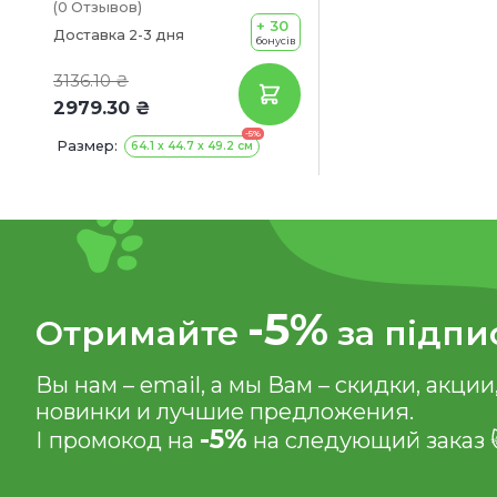
(0
Отзывов
)
+ 30
Доставка 2-3 дня
бонусів
3136.10 ₴
2979.30 ₴
-5%
Размер:
64.1 x 44.7 x 49.2 см
-5%
Отримайте
за підпи
Вы нам – email, а мы Вам – скидки, акции
новинки и лучшие предложения.
-5%
І промокод на
на следующий заказ 