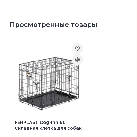
Вес животного:
до 8 кг
до 15 кг
до 20 кг
до 30 кг
Просмотренные товары
FERPLAST Dog-Inn 60
Складная клетка для собак