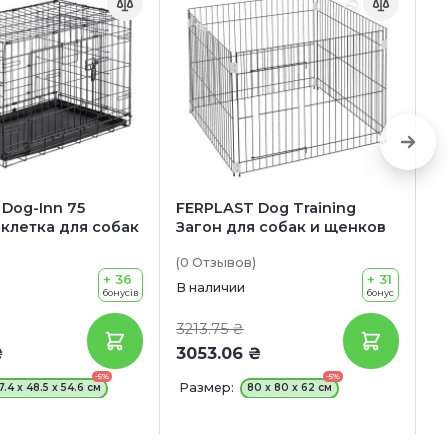
Dog-Inn 75
FERPLAST Dog Training
H
клетка для собак
Загон для собак и щенков
д
(0
Отзывов
)
(0
+ 36
+ 31
В наличии
В 
бонусів
бонус
3213.75 ₴
3
₴
3053.06 ₴
3
-5%
-5%
Размер:
Ц
7.4 x 48.5 x 54.6 см
80 x 80 x 62 см