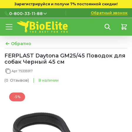
Зарегистрируйся и получи 7% постоянной скидки!
Обратный звонок
0-800-33-11-88
0-800-33-11-88
Бесплатно с городских и
мобильных номеров
Обратно
(097) 133 11 88
FERPLAST Daytona GM25/45 Поводок для
собак Черный 45 см
(095) 133 11 88
Арт 75335917
(073) 133 11 88
(0
Отзывов
)
В наличии
-5%