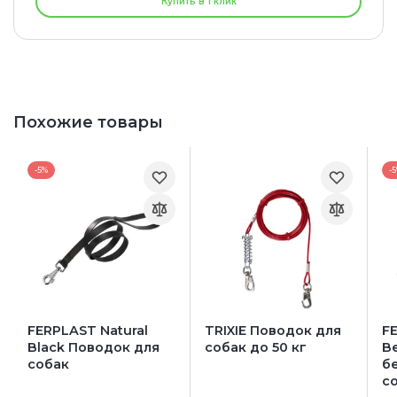
Купить в 1 клик
Похожие товары
-5%
-
FERPLAST Natural
TRIXIE Поводок для
F
Black Поводок для
собак до 50 кг
B
собак
б
с