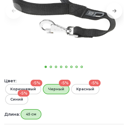
Цвет:
-5%
-5%
-5%
Коричневый
Черный
Красный
-5%
Синий
Длина:
45 см