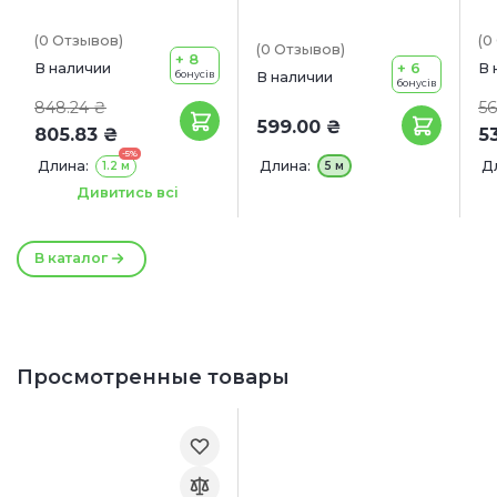
(0
Отзывов
)
(0
(0
Отзывов
)
+ 8
+ 6
В наличии
В 
бонусів
В наличии
бонусів
848.24 ₴
56
599.00 ₴
805.83 ₴
5
-5%
Длина:
Длина:
Д
1.2 м
5 м
Ширина:
Ш
10 мм
15 мм
Дивитись всі
20 мм
В каталог
Просмотренные товары