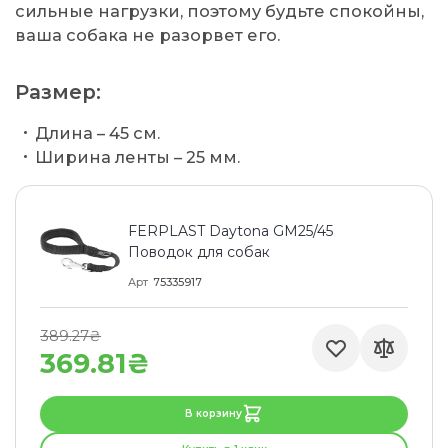
сильные нагрузки, поэтому будьте спокойны,
ваша собака не разорвет его.
Размер:
Длина – 45 см.
Ширина ленты – 25 мм.
FERPLAST Daytona GM25/45
Поводок для собак
Арт
75335917
389.27₴
369.81₴
В корзину