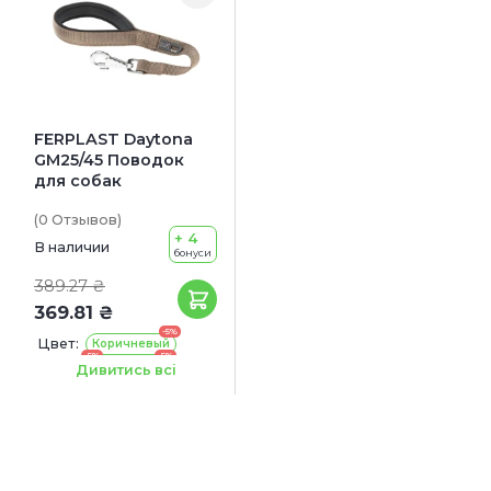
FERPLAST Daytona
GM25/45 Поводок
для собак
(0
Отзывов
)
+ 4
В наличии
бонуси
389.27 ₴
369.81 ₴
-5%
Цвет:
Коричневый
-5%
-5%
Черный
Красный
Дивитись всі
-5%
Синий
Длина:
45 см