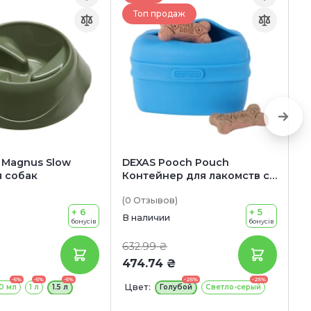
Топ продаж
 Magnus Slow
DEXAS Pooch Pouch
TR
я собак
Контейнер для лакомств с
д
клипсой на пояс
(0
Отзывов
)
(0
+ 6
+ 5
В наличии
В 
бонусів
бонусів
632.99 ₴
7
474.74 ₴
-5%
-5%
-5%
-25%
-25%
Цвет:
Ц
0 мл
1 л
1.5 л
Голубой
Светло-серый