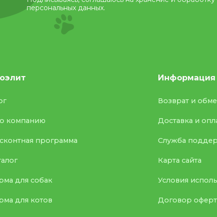
персональных данных.
оэлит
Информация
ог
Возврат и обм
о компанию
Доставка и опл
сконтная программа
Служба подде
талог
Карта сайта
рма для собак
Условия испол
рма для котов
Договор офер