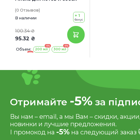
(0
Отзывов
)
+ 1
В наличии
бонус
100.34 ₴
95.32 ₴
-5%
-5%
Объем:
200 мл
300 мл
-5%
500 мл
-5%
Отримайте
за підпи
Вы нам – email, а мы Вам – скидки, акции
новинки и лучшие предложения.
-5%
І промокод на
на следующий заказ 