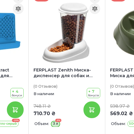
ract
FERPLAST Zenith Миска-
FERPLAST
 для
диспенсер для собак и
Миска дл
ств для
котов
(0
Отзывов
)
(0
Отзывов
)
+ 4
+ 7
В наличии
В наличии
бонуси
бонусів
748.11 ₴
598.97 ₴
710.70 ₴
569.02 ₴
-25%
-5%
Объем:
Объем:
тло-серый
3 л
50