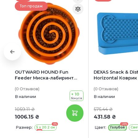
Топ продаж
OUTWARD HOUND Fun
DEXAS Snack & Dist
Feeder Миска-лабиринт
Horizontal Коврик
для собак «Спираль»
слизывания лаком
(0
Отзывов
)
(0
Отзывов
)
собак
+ 10
В наличии
В наличии
бонусів
1059.11 ₴
575.44 ₴
1006.15 ₴
431.58 ₴
-5%
-25%
Размер:
Цвет:
5 х 20.2 см
Голубой
Све
-5%
5.7 x 28.9 см