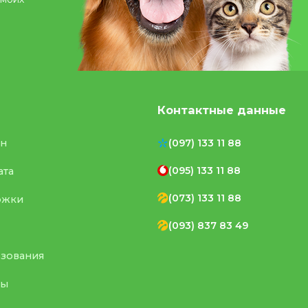
Контактные данные
ен
(097) 133 11 88
(095) 133 11 88
ата
(073) 133 11 88
ржки
(093) 837 83 49
ьзования
ты