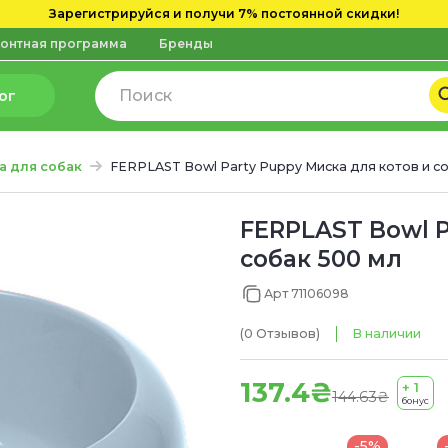
Зарегистрируйся и получи 7% постоянной скидки!
онтная программа
Бренды
ог
а для собак
FERPLAST Bowl Party Puppy Миска для котов и с
FERPLAST Bowl P
собак 500 мл
Арт 71106098
(0
Отзывов
)
В наличии
137.4₴
+ 1
144.63₴
бонус
-5%