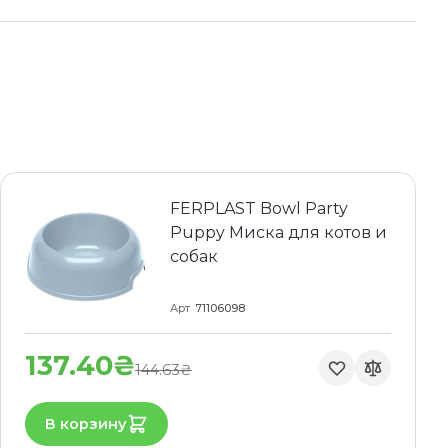
FERPLAST Bowl Party
Puppy Миска для котов и
собак
Арт
71106098
137.40₴
144.63₴
В корзину