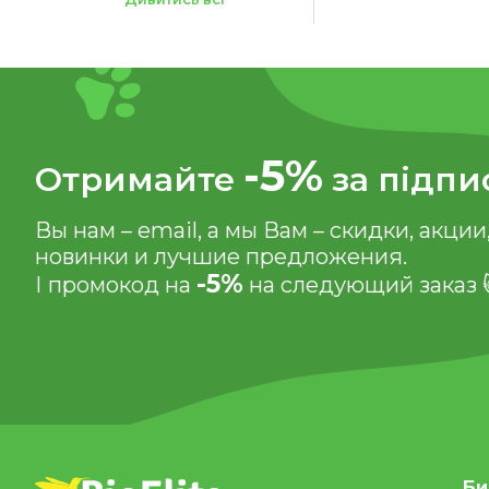
-5%
8.5 x 7.5 x 32 см
-5%
Отримайте
за підпи
Вы нам – email, а мы Вам – скидки, акции
новинки и лучшие предложения.
-5%
І промокод на
на следующий заказ 
Би