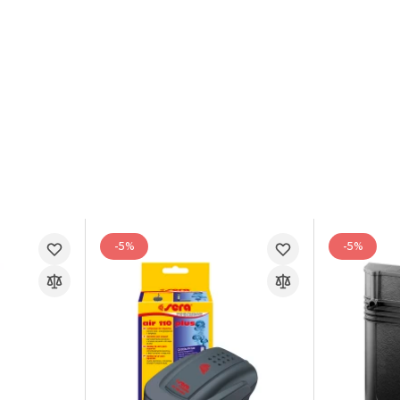
-5%
-5%