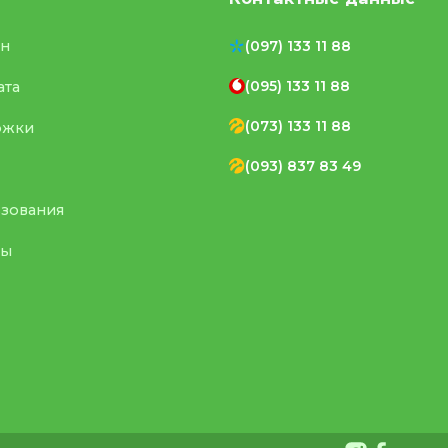
ен
(097) 133 11 88
(095) 133 11 88
ата
(073) 133 11 88
ржки
(093) 837 83 49
ьзования
ты