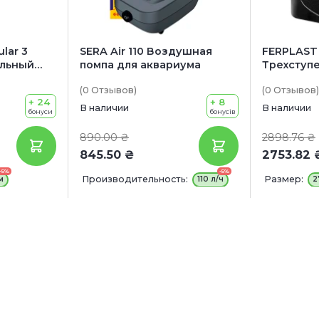
lar 3
SERA Air 110 Воздушная
FERPLAST
льный
помпа для аквариума
Трехступ
руемым
внутренн
(0
Отзывов
)
(0
Отзывов
)
фильтру
+ 24
+ 8
материал
В наличии
В наличии
бонуси
бонусів
890.00 ₴
2898.76 ₴
845.50 ₴
2753.82 
-5%
-5%
Производительность:
Размер:
м
110 л/ч
2