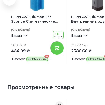
FERPLAST Blumodular
FERPLAST Blumodu
Sponge Синтетические
Внутренний моду
губки для внутреннего
фильтр с регули
(0
Отзывов
)
(0
Отзывов
)
фильтра Blumodular
потоком
+ 5
В наличии
В наличии
бонусів
509.57 ₴
2512.27 ₴
484.09 ₴
2386.66 ₴
-5%
Размер:
Размер:
7.5 x 6.5 x 8 см
8 x 8 x 38.5 с
Просмотренные товары