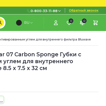
Обратный звонок
0-800-33-11-88
0
0
RU
0-800-33-11-88
Бесплатно с городских и
мобильных номеров
 активированным углем для внутреннего фильтра Bluwave
(097) 133 11 88
(095) 133 11 88
ar 07 Carbon Sponge Губки с
 углем для внутреннего
(073) 133 11 88
8.5 x 7.5 x 32 см
уси