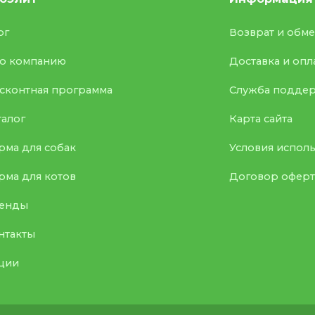
ог
Возврат и обм
о компанию
Доставка и опл
сконтная программа
Служба подде
талог
Карта сайта
рма для собак
Условия испол
рма для котов
Договор офер
енды
нтакты
ции