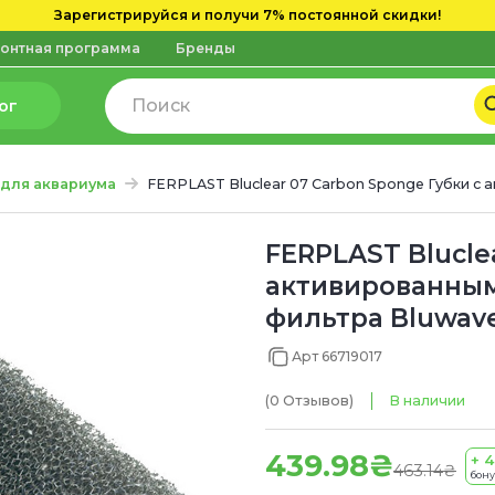
Зарегистрируйся и получи 7% постоянной скидки!
онтная программа
Бренды
ог
 для аквариума
FERPLAST Bluclear 07 Carbon Sponge Губки с
FERPLAST Blucle
активированным
фильтра Bluwave 
Арт 66719017
(0
Отзывов
)
В наличии
439.98₴
+ 4
463.14₴
бон