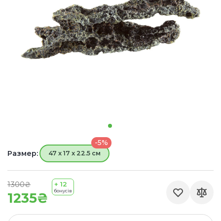
-5%
Размер:
47 x 17 x 22.5 см
1300₴
+ 12
бонусів
1235₴