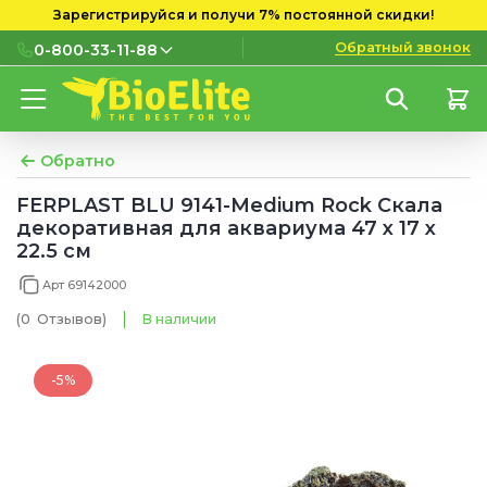
Зарегистрируйся и получи 7% постоянной скидки!
Обратный звонок
0-800-33-11-88
0-800-33-11-88
Бесплатно с городских и
мобильных номеров
Обратно
(097) 133 11 88
FERPLAST BLU 9141-Medium Rock Скала
декоративная для аквариума 47 x 17 x
(095) 133 11 88
22.5 см
(073) 133 11 88
Арт 69142000
(0
Отзывов
)
В наличии
-5%