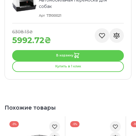
собак
Арт
73100021
6308.13₴
5992.72₴
В корзину
Купить в 1 клик
Похожие товары
-5%
-5%
-