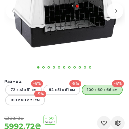
Размер:
-5%
-5%
-5%
72 x 41 x 51 см
82 x 51 x 61 см
100 x 60 x 66 см
-5%
100 x 80 x 71 см
6308.13₴
+ 60
бонусів
5992.72₴