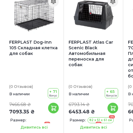
FERPLAST Dog-Inn
FERPLAST Atlas Car
FE
105 Складная клетка
Scenic Black
70
для собак
Автомобильная
П
переноска для
дл
собак
с
о
б
(0
Отзывов
)
(0
Отзывов
)
(0
+ 71
+ 65
В наличии
В наличии
В 
бонус
бонусів
7466.68 ₴
6793.14 ₴
70
7093.35 ₴
6453.48 ₴
6
-5%
Размер:
Размер:
Р
82 x 51 x 61 см
-5%
-5%
108.5 x 72.7 x 76.8 см
100 x 60 x 66 см
8
Дивитись всі
Дивитись всі
1