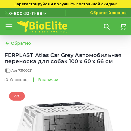
Зарегистрируйся и получи 7% постоянной скидки!
Обратный звонок
0-800-33-11-88
0-800-33-11-88
Бесплатно с городских и
мобильных номеров
Обратно
(097) 133 11 88
FERPLAST Atlas Car Grey Автомобильная
переноска для собак 100 x 60 x 66 см
(095) 133 11 88
Арт 73100021
(073) 133 11 88
(0
Отзывов
)
В наличии
-5%