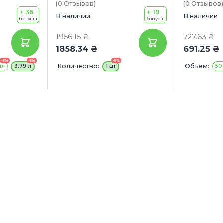
(0
Отзывов
)
(0
Отзывов
)
ого чая)
использования для собак
экстракто
+ 36
+ 19
садовой 
В наличии
В наличии
бонусів
бонусів
1956.15 ₴
727.63 ₴
1858.34 ₴
691.25 ₴
-5%
-5%
-5%
Количество:
Объем:
мл
3.79 л
1 шт
50