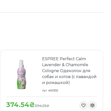
ESPREE Perfect Calm
Lavender & Chamomile
Cologne Одеколон для
собак и котов (с лавандой
и ромашкой)
Арт
e00332
374.54₴
394.25₴