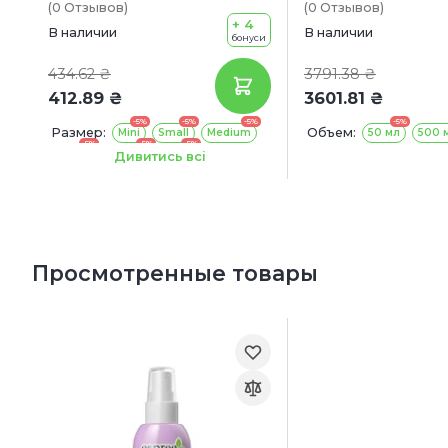
(0
Отзывов
)
(0
Отзывов
)
экстрактом зелен
+ 4
В наличии
В наличии
бонуси
434.62 ₴
3791.38 ₴
412.89 ₴
3601.81 ₴
-5%
-5%
-5%
-5%
Размер:
Объем:
Mini
Small
Medium
50 мл
500 
-5%
-5%
-5%
Large
XLarge
Maxi
Дивитись всі
Просмотренные товары