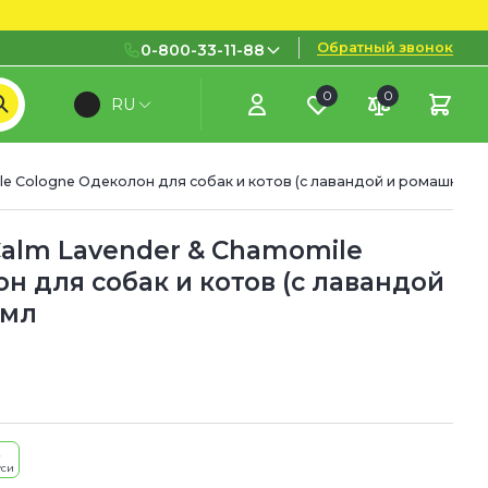
Обратный звонок
0-800-33-11-88
0
0
RU
0-800-33-11-88
Бесплатно с городских и
мобильных номеров
le Cologne Одеколон для собак и котов (с лавандой и ромашкой)
(097) 133 11 88
(095) 133 11 88
Calm Lavender & Chamomile
н для собак и котов (с лавандой
(073) 133 11 88
 мл
уси