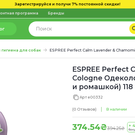
Зарегистрируйся и получи 7% постоянной скидки!
онтная программа
Бренды
ог
и гигиена для собак
ESPREE Perfect Calm Lavender & Chamomi
ESPREE Perfect 
Cologne Одеколо
и ромашкой) 118
Арт e00332
(0
Отзывов
)
В наличии
374.54₴
+ 4
394.25₴
бон