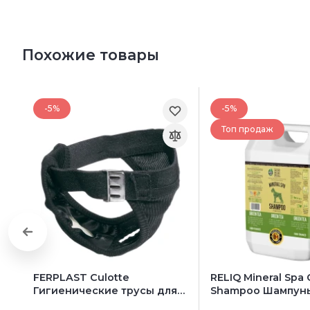
Похожие товары
-5%
-5%
Топ продаж
FERPLAST Culotte
RELIQ Mineral Spa
Гигиенические трусы для
Shampoo Шампунь
собак
собак и котов (с