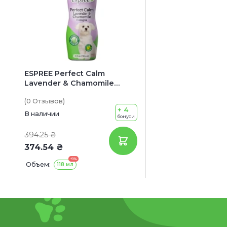
ESPREE Perfect Calm
Lavender & Chamomile
Cologne Одеколон для
(0
Отзывов
)
собак и котов (с лавандой
+ 4
и ромашкой)
В наличии
бонуси
394.25 ₴
374.54 ₴
-5%
Объем:
118 мл