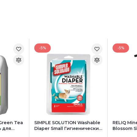
-5%
-5%
 Green Tea
SIMPLE SOLUTION Washable
RELIQ Mine
 для
Diaper Small Гигиенические
Blossom 
трусы многоразового
для собак