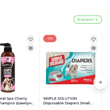
В каталог
-5%
ral Spa Cherry
SIMPLE SOLUTION
RE
Shampoo Шампунь
Disposable Diapers Small
P
 и котов (с
Гигиенические подгузники
д