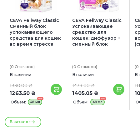
CEVA Feliway Classic
CEVA Feliway Classic
CE
Сменный блок
Успокаивающее
У
успокаивающего
средство для
с
средства для кошек
кошек: диффузор +
в
во время стресса
сменный блок
(
(0
Отзывов
)
(0
Отзывов
)
(0
В наличии
В наличии
В 
1330.00 ₴
1479.00 ₴
11
1263.50 ₴
1405.05 ₴
1
-5%
-5%
Объем:
Объем:
О
48 мл
48 мл
В каталог