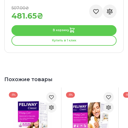
507.00₴
481.65₴
В корзину
Купить в 1 клик
Похожие товары
-5%
-5%
-