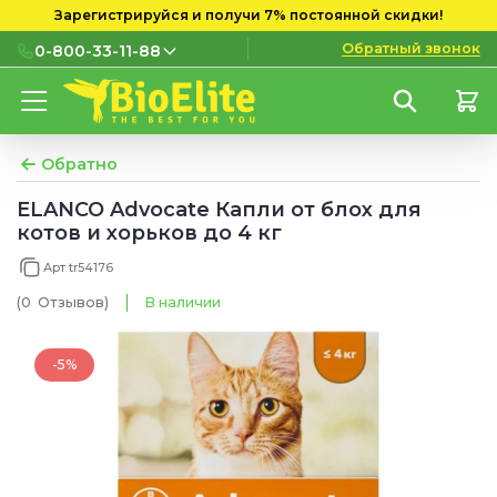
Зарегистрируйся и получи 7% постоянной скидки!
Обратный звонок
0-800-33-11-88
0-800-33-11-88
Бесплатно с городских и
мобильных номеров
Обратно
(097) 133 11 88
ELANCO Advocate Капли от блох для
котов и хорьков до 4 кг
(095) 133 11 88
Арт tr54176
(073) 133 11 88
(0
Отзывов
)
В наличии
-5%