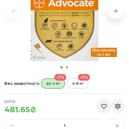
-5%
-5%
Вес животного:
до 4 кг
4-8 кг
507₴
481.65₴