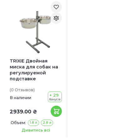
TRIXIE Двойная
миска для собак на
регулируемой
подставке
(0
Отзывов
)
+ 29
В наличии
бонусів
2939.00 ₴
Объем:
1.8 л
2.8 л
Размер:
20 см
24 см
Дивитись всі
28 см