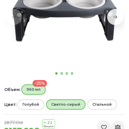
-25%
Объем:
960 мл
Цвет:
Голубой
Светло-серый
Стальной
2877.19₴
+ 22
бонуси