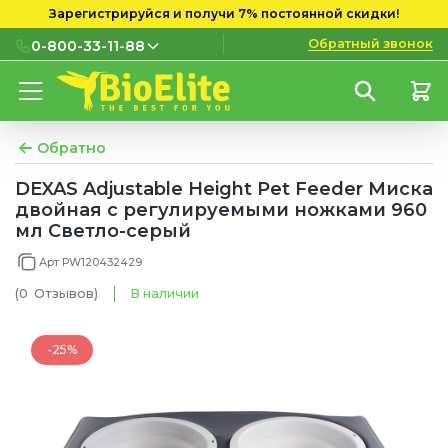
Зарегистрируйся и получи 7% постоянной скидки!
Обратный звонок
0-800-33-11-88
0-800-33-11-88
Бесплатно с городских и
мобильных номеров
Обратно
(097) 133 11 88
DEXAS Adjustable Height Pet Feeder Миска
двойная с регулируемыми ножками 960
(095) 133 11 88
мл Светло-серый
(073) 133 11 88
Арт PW120432429
(0
Отзывов
)
В наличии
-25%