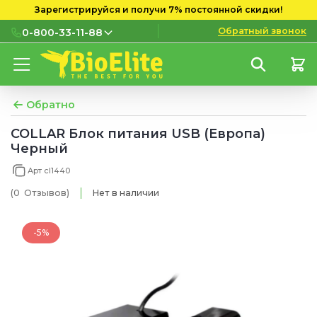
Зарегистрируйся и получи 7% постоянной скидки!
Обратный звонок
0-800-33-11-88
0-800-33-11-88
Бесплатно с городских и
мобильных номеров
Обратно
(097) 133 11 88
COLLAR Блок питания USB (Европа)
Черный
(095) 133 11 88
Арт cl1440
(073) 133 11 88
(0
Отзывов
)
Нет в наличии
-5%