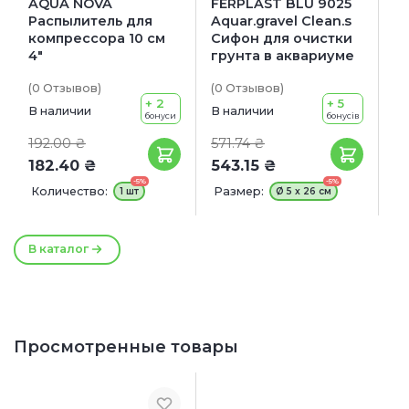
AQUA NOVA
FERPLAST BLU 9025
Распылитель для
Aquar.gravel Clean.s
компрессора 10 см
Сифон для очистки
4"
грунта в аквариуме
(0
Отзывов
)
(0
Отзывов
)
+ 2
+ 5
В наличии
В наличии
бонуси
бонусів
192.00 ₴
571.74 ₴
182.40 ₴
543.15 ₴
-5%
-5%
Количество:
Размер:
1 шт
Ø 5 x 26 см
В каталог
Просмотренные товары