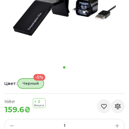
-5%
Цвет:
Черный
168₴
+ 2
бонуси
159.6₴