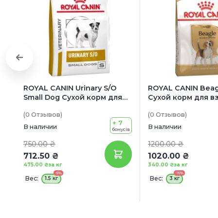
ROYAL CANIN Urinary S/O
ROYAL CANIN Beag
Small Dog Сухой корм для
Сухой корм для в
взрослых собак мелких
собак породы Биг
(0
Отзывов
)
(0
Отзывов
)
пород с заболеваниями
+ 7
мочевыводящих путей
В наличии
В наличии
бонусів
750.00 ₴
1200.00 ₴
712.50 ₴
1020.00 ₴
475.00 ₴
за кг
340.00 ₴
за кг
-5%
-15%
Вес:
Вес:
1.5 кг
3 кг