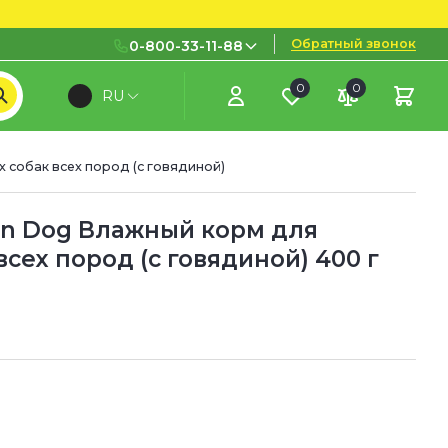
Обратный звонок
0-800-33-11-88
0
0
RU
0-800-33-11-88
Бесплатно с городских и
мобильных номеров
 собак всех пород (с говядиной)
(097) 133 11 88
(095) 133 11 88
in Dog Влажный корм для
всех пород (с говядиной) 400 г
(073) 133 11 88