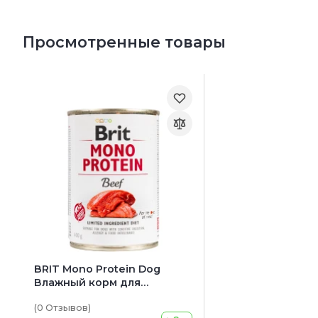
Просмотренные товары
BRIT Mono Protein Dog
Влажный корм для
взрослых собак всех пород
(0
Отзывов
)
(с говядиной)