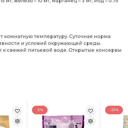
5 мг, железо – 10 мг, марганец – 3 мг, йод – 0.75
т комнатную температуру. Суточная норма
тивности и условий окружающей среды.
уп к свежей питьевой воде. Открытые консервы
-5%
-25%