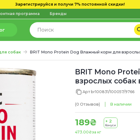
Зарегистрируйся и получи 7% постоянной скидки!
онтная программа
Бренды
ог
для собак
BRIT Mono Protein Dog Влажный корм для взрослых
BRIT Mono Prote
взрослых собак 
Арт br100831/100057/9766
(0
Отзывов
)
В наличии
189₴
+ 2
бонуси
473.00₴
за кг