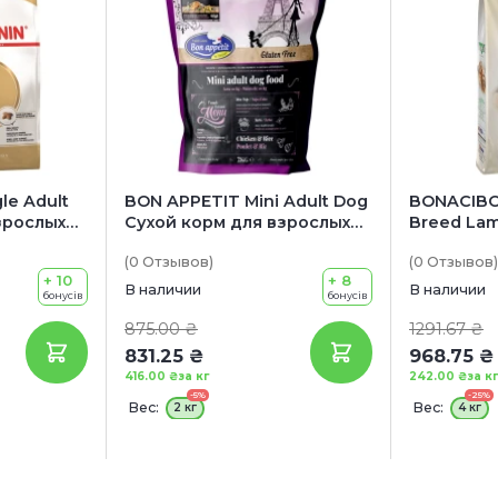
le Adult
BON APPETIT Mini Adult Dog
BONACIBO 
зрослых
Сухой корм для взрослых
Breed La
ль
собак мелких пород (с
корм для 
(0
Отзывов
)
(0
Отзывов
)
курицей и рисом)
мелких по
+ 10
+ 8
рисом)
В наличии
В наличии
бонусів
бонусів
875.00 ₴
1291.67 ₴
831.25 ₴
968.75 ₴
416.00 ₴
за кг
242.00 ₴
за кг
-5%
-25%
Вес:
Вес:
2 кг
4 кг