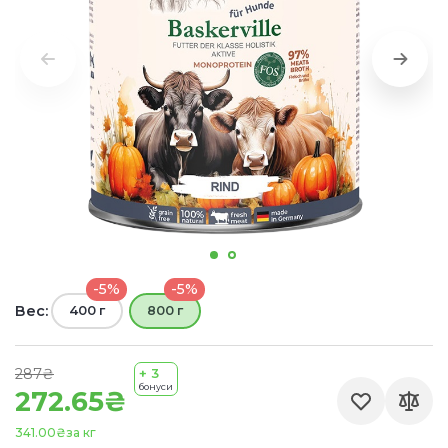
-5%
-5%
Вес:
400 г
800 г
287₴
+ 3
бонуси
272.65₴
341.00₴
за кг