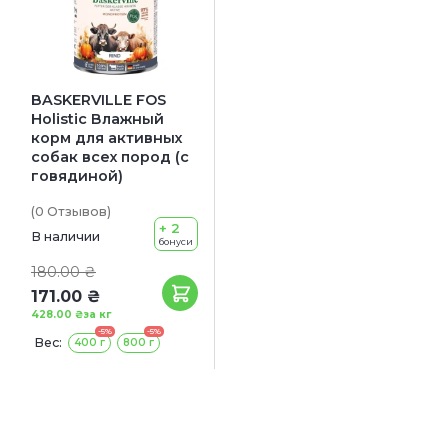
BASKERVILLE FOS
Holistic Влажный
корм для активных
собак всех пород (с
говядиной)
(0
Отзывов
)
+ 2
В наличии
бонуси
180.00 ₴
171.00 ₴
428.00 ₴
за кг
-5%
-5%
Вес:
400 г
800 г