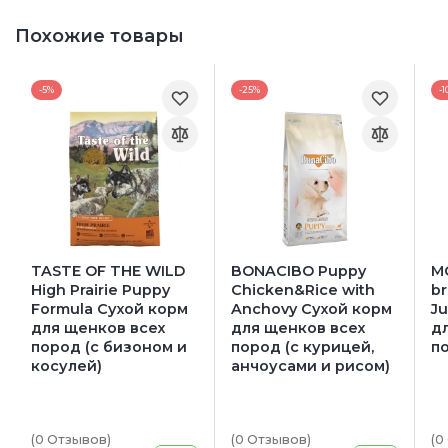
Похожие товары
-5%
-25%
-1
TASTE OF THE WILD
BONACIBO Puppy
M
High Prairie Puppy
Chicken&Rice with
b
Formula Сухой корм
Anchovy Сухой корм
Ju
для щенков всех
для щенков всех
д
пород (с бизоном и
пород (с курицей,
п
косулей)
анчоусами и рисом)
(0
Отзывов
)
(0
Отзывов
)
(0