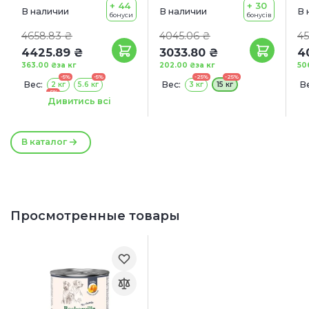
+ 44
+ 30
В наличии
В наличии
В 
бонуси
бонусів
4658.83 ₴
4045.06 ₴
45
4425.89 ₴
3033.80 ₴
4
363.00 ₴
за кг
202.00 ₴
за кг
50
-5%
-5%
-25%
-25%
Вес:
Вес:
Ве
2 кг
5.6 кг
3 кг
15 кг
-5%
1
12.2 кг
Дивитись всі
С
2
В каталог
Просмотренные товары