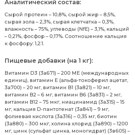
Аналитический состав:
Сырой протеин – 10,8%, сырой жир – 8,5%,
сырая зола – 2,3%, сырая клетчатка – 0,3%,
влажность – 75%, углеводы (NfE) – 3,1%, кальций
– 0,21%, фосфор – 0,17%. Соотношение кальция
к фосфору: 1,2:1.
Пищевые добавки (на 1 кг):
Витамин D3 (3а671) – 200 МЕ (международных
единиц), витамин Е (альфа-токоферил ацетат,
3а700) – 20 мг, витамин B1 (3а821) – 10 мг,
витамин B2 – 6 мг, витамин B6 (3а831) – 2 мг,
витамин B12 – 75 мкг, ниацинамид (3а315) – 15
мг, кальция D-пантотенат (3а841) – 9 мг,
фолиевая кислота (3а316) – 0,35 мг, биотин
(3а880) – 300 мкг, холина хлорид (3а890) – 1200
мг, цинк (сульфат цинка, моногидрат) (3в605) –