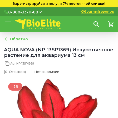
Зарегистрируйся и получи 7% постоянной скидки!
Обратный звонок
0-800-33-11-88
0-800-33-11-88
Бесплатно с городских и
мобильных номеров
Обратно
(097) 133 11 88
AQUA NOVA (NP-13SP1369) Искусственное
растение для аквариума 13 см
(095) 133 11 88
Арт NP-13SP1369
(073) 133 11 88
(0
Отзывов
)
Нет в наличии
-5%