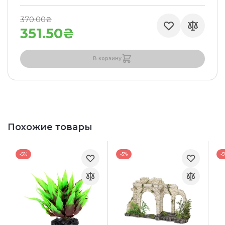
370.00₴
351.50₴
В корзину
Похожие товары
-5%
-5%
-