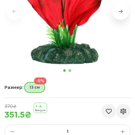
-5%
Размер:
13 см
370₴
+ 4
бонуси
351.5₴