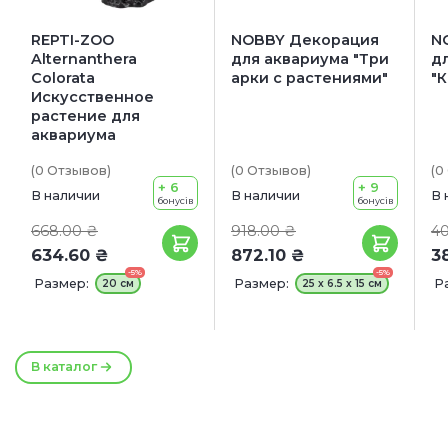
REPTI-ZOO
NOBBY Декорация
N
Alternanthera
для аквариума "Три
д
Colorata
арки с растениями"
"
Искусственное
растение для
аквариума
(0
Отзывов
)
(0
Отзывов
)
(0
+ 6
+ 9
В наличии
В наличии
В 
бонусів
бонусів
668.00 ₴
918.00 ₴
40
634.60 ₴
872.10 ₴
3
-5%
-5%
Размер:
Размер:
Р
20 см
25 х 6.5 х 15 см
В каталог