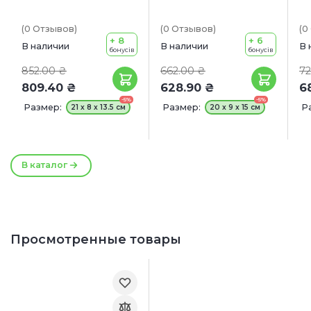
(0
Отзывов
)
(0
Отзывов
)
(0
+ 8
+ 6
В наличии
В наличии
В 
бонусів
бонусів
852.00 ₴
662.00 ₴
72
809.40 ₴
628.90 ₴
6
-5%
-5%
Размер:
Размер:
Р
21 х 8 х 13.5 см
20 x 9 x 15 см
В каталог
Просмотренные товары