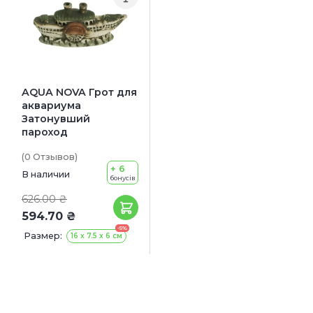
AQUA NOVA Грот для
аквариума
Затонувший
пароход
(0
Отзывов
)
+ 6
В наличии
бонусів
626.00 ₴
594.70 ₴
-5%
Размер:
16 x 7.5 x 6 см