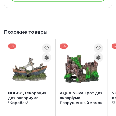
Похожие товары
-5%
-5%
-
NOBBY Декорация
AQUA NOVA Грот для
N
для аквариума
акваріума
д
"Корабль"
Разрушенный замок
"