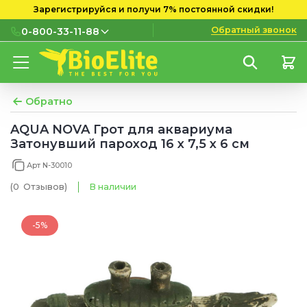
Зарегистрируйся и получи 7% постоянной скидки!
Обратный звонок
0-800-33-11-88
0-800-33-11-88
Бесплатно с городских и
мобильных номеров
Обратно
(097) 133 11 88
AQUA NOVA Грот для аквариума
Затонувший пароход 16 x 7,5 x 6 см
(095) 133 11 88
Арт N-30010
(073) 133 11 88
(0
Отзывов
)
В наличии
-5%