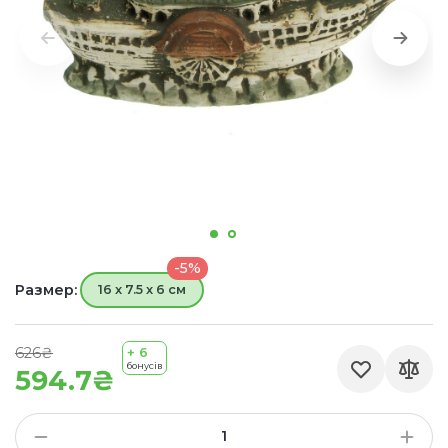
-5%
Размер:
16 x 7.5 x 6 см
626₴
+ 6
бонусів
594.7₴