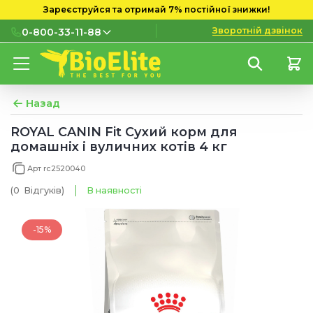
Зареєструйся та отримай 7% постійної знижки!
Зворотній дзвінок
0-800-33-11-88
0-800-33-11-88
Безкоштовно з міських і
мобільних номерів
Назад
(097) 133 11 88
ROYAL CANIN Fit Сухий корм для
домашніх і вуличних котів 4 кг
(095) 133 11 88
Арт rc2520040
(073) 133 11 88
(0
Відгуків
)
В наявності
-15%