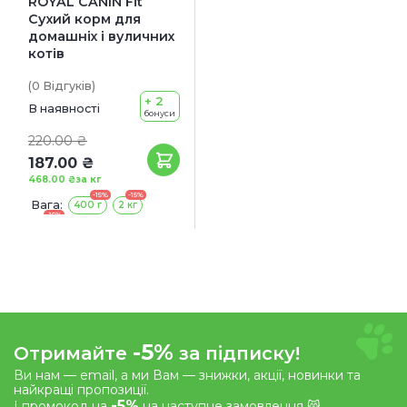
ROYAL CANIN Fit
Сухий корм для
домашніх і вуличних
котів
(0
Відгуків
)
+ 2
В наявності
бонуси
220.00 ₴
187.00 ₴
468.00 ₴
за кг
-15%
-15%
Вага:
400 г
2 кг
-15%
4 кг
-5%
Отримайте
за підписку!
Ви нам — email, а ми Вам — знижки, акції, новинки та
найкращі пропозиції.
-5%
І промокод на
на наступне замовлення 😸