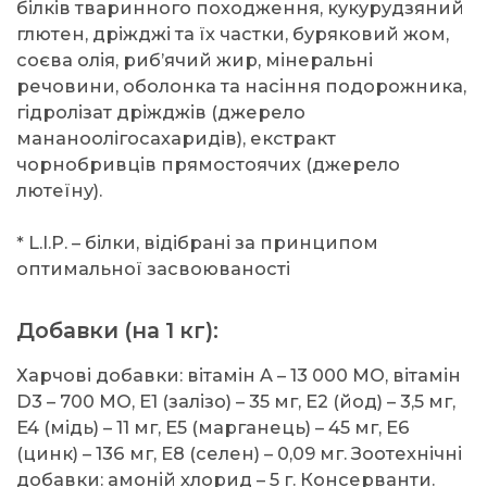
білків тваринного походження, кукурудзяний
глютен, дріжджі та їх частки, буряковий жом,
соєва олія, риб’ячий жир, мінеральні
речовини, оболонка та насіння подорожника,
гідролізат дріжджів (джерело
мананоолігосахаридів), екстракт
чорнобривців прямостоячих (джерело
лютеїну).
* L.I.P. – білки, відібрані за принципом
оптимальної засвоюваності
Добавки (на 1 кг):
Харчові добавки: вітамін A – 13 000 MO, вітамін
D3 – 700 MO, E1 (залізо) – 35 мг, E2 (йод) – 3,5 мг,
E4 (мідь) – 11 мг, E5 (марганець) – 45 мг, E6
(цинк) – 136 мг, E8 (селен) – 0,09 мг. Зоотехнічні
добавки: амоній хлорид – 5 г. Консерванти.