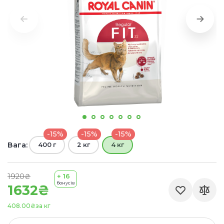
-15%
-15%
-15%
Вага:
400 г
2 кг
4 кг
1920₴
+ 16
бонусів
1632₴
408.00₴
за кг