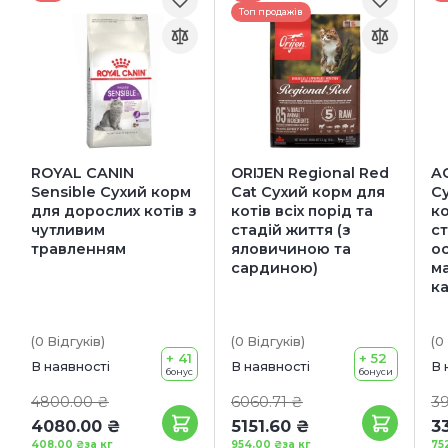
Топ продажів
ROYAL CANIN
ORIJEN Regional Red
AC
Sensible Сухий корм
Cat Сухий корм для
С
для дорослих котів з
котів всіх порід та
ко
чутливим
стадій життя (з
ст
травленням
яловичиною та
о
сардиною)
м
к
(0
Відгуків
)
(0
Відгуків
)
(0
+ 41
+ 52
В наявності
В наявності
В 
бонус
бонуси
4800.00 ₴
6060.71 ₴
39
4080.00 ₴
5151.60 ₴
3
408.00 ₴
за кг
954.00 ₴
за кг
75