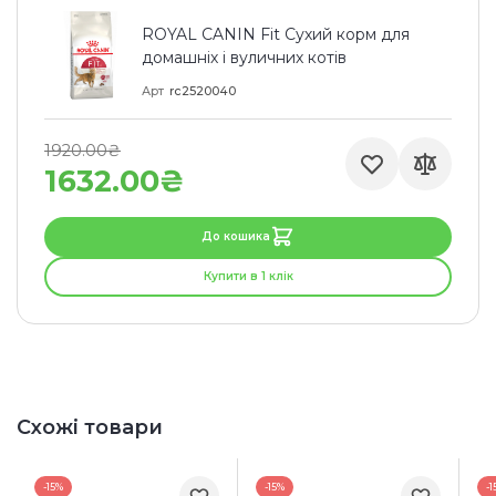
ROYAL CANIN Fit Сухий корм для
домашніх і вуличних котів
Арт
rc2520040
1920.00₴
1632.00₴
До кошика
Купити в 1 клік
Схожі товари
-15%
-15%
-1