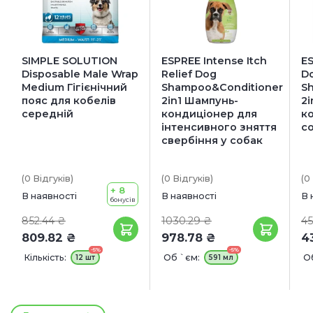
SIMPLE SOLUTION
ESPREE Intense Itch
E
Disposable Male Wrap
Relief Dog
D
Medium Гігієнічний
Shampoo&Conditioner
S
пояс для кобелів
2in1 Шампунь-
2i
середній
кондиціонер для
к
інтенсивного зняття
со
свербіння у собак
(0
Відгуків
)
(0
Відгуків
)
(0
+ 8
В наявності
В наявності
В 
бонусів
852.44 ₴
1030.29 ₴
45
809.82 ₴
978.78 ₴
4
-5%
-5%
Кількість:
Об `єм:
О
12 шт
591 мл