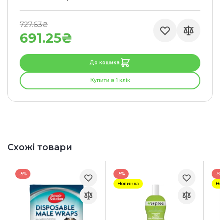
727.63₴
691.25₴
До кошика
Купити в 1 клік
Схожі товари
-5%
-5%
-
Новинка
Н