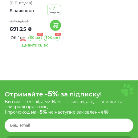
(0
Відгуків
)
+ 7
В наявності
бонусів
727.63 ₴
691.25 ₴
-5%
-5%
Об `єм:
50 мл
500 мл
-5%
3.79 л
Дивитись всі
-5%
Отримайте
за підписку!
Ви нам — email, а ми Вам — знижки, акції, новинки та
найкращі пропозиції.
-5%
І промокод на
на наступне замовлення 😸