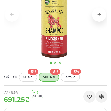
-5%
-5%
-5%
Об `єм:
50 мл
500 мл
3.79 л
727.63₴
+ 7
бонусів
691.25₴