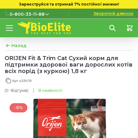
Зареєструйся та отримай 7% постійної знижки!
Зворотній дзвінок
0-800-33-11-88
0-800-33-11-88
Безкоштовно з міських і
мобільних номерів
Назад
(097) 133 11 88
ORIJEN Fit & Trim Cat Сухий корм для
підтримки здорової ваги дорослих котів
(095) 133 11 88
всіх порід (з куркою) 1,8 кг
(073) 133 11 88
Арт o28418
(0
Відгуків
)
В наявності
-15%