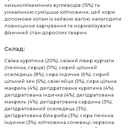
низькоглікемічних вуглеводів (15%) та
унікальною сумішшю клітковини, цей корм
допоможе котам із зайвою вагою налагодити
повноцінне харчування та нормалізувати
фізичний стан дорослих тварин.
Склад:
Свіжа курятина (20%), свіжий лівер курчати
(печінка, серце) (11%), сирий цільний
оселедець (8%), сира індичка (6%), сирий
цільний хек (5%), свіжі яйця (5%), сира цільна
макрель (4%), дегідратована курятина (4%),
дегідратована індичка (4%), дегідратована
макрель (4%), дегідратована сардина (3%),
дегідратований оселедець (3%),
дегідратована біла риба (3%), сира печінка
індички (3%), клітковина сочевиці, червона