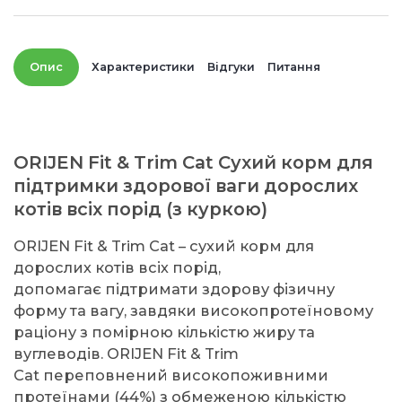
Опис
Характеристики
Відгуки
Питання
ORIJEN Fit & Trim Cat Сухий корм для
підтримки здорової ваги дорослих
котів всіх порід (з куркою)
ORIJEN Fit & Trim Cat – сухий корм для
дорослих котів всіх порід,
допомагає підтримати здорову фізичну
форму та вагу, завдяки високопротеїновому
раціону з помірною кількістю жиру та
вуглеводів. ORIJEN Fit & Trim
Cat переповнений високопоживними
протеїнами (44%) з обмеженою кількістю