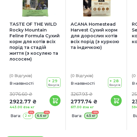
TASTE OF THE WILD
ACANA Homestead
R
Rocky Mountain
Harvest Сухий корм
Se
Feline Formula Сухий
для дорослих котів
к
корм для котів всіх
всіх порід (з куркою
ко
порід та стадій
та індичкою)
життя (з коcулею та
лососем)
(0
Відгуків
)
(0
Відгуків
)
(0
+ 29
+ 28
В наявності
В наявності
В 
бонусів
бонусів
3076.60 ₴
3267.93 ₴
25
2922.77 ₴
2777.74 ₴
2
443.00 ₴
за кг
617.00 ₴
за кг
59
-5%
-5%
-15%
Вага:
Вага:
Ва
2 кг
6.6 кг
4.5 кг
4