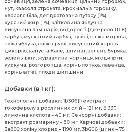
сочевиця, зелена сочевиця, цільний горошок,
нут, квасоля строката, крохмаль з горошку,
квасоля біла, дегідратована путасу (1%),
курячий жир (1%), клітковина яблучна,
висушена ламінарія, водорості (джерело ДГК),
гарбуз, мускатний гарбуз, цукіні, свіжа морква,
свіжі яблука, свіжі груші, висушений корінь
цикорію, капуста Кале, шпинат, зелень буряка,
зелень ріпи, журавлина, чорниця, ягоди ірги,
куркума, розторопша, корінь лопуха, лаванда,
корінь алтеї, плоди шипшини.
Добавки (в 1 кг):
Технологічні добавки: 1b306(i) екстракт
токоферолу з рослинних олій – 121 мг, E 330
лимонна кислота – 40 мг. Сенсорні добавки:
екстракт розмарину – 80 мг. Харчові добавки:
3a890 холіну хлорид – 1190 мг, 3b606 (цинк – 75