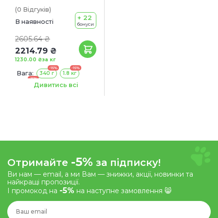
(0
Відгуків
)
+ 22
В наявності
бонуси
2605.64 ₴
2214.79 ₴
1230.00 ₴
за кг
-15%
-15%
Вага:
340 г
1.8 кг
-15%
5.4 кг
Дивитись всі
-5%
Отримайте
за підписку!
Ви нам — email, а ми Вам — знижки, акції, новинки та
найкращі пропозиції.
-5%
І промокод на
на наступне замовлення 😸