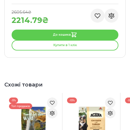
2605.64₴
2214.79₴
До кошика
Купити в 1 клік
Схожі товари
-5%
-15%
-
Топ продажів