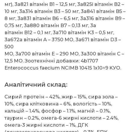
мг), 3a821 вітамін B1 – 12,5 мг, 3a825i вітамін B2 –
10 мг, 3a314 вітамін B3 – 50 мг, 3a841 вітамін B5 –
8 мг, 3a831 вітамін B6 – 6,5 мг, 3a316 вітамін B9 –
0,75 мг, 3a880 вітамін B7 – 0,13 мг, 3a
вітамін B12 – 0,1 мг, 3a710 вітамін K3 – 0,5 мг,
3a672a вітамін A – 3750 МО, 3a671 вітамін D3 –
500
МО, 3a700 вітамін E – 290 МО, 3a300 вітамін C –
12,5 МО. Зоотехнічні добавки: 4b1707
Enterococcus faecium NCIMB 10415 1x10^9 KУО.
Аналітичний склад:
Сирий протеїн – 42%, жир – 15%, сира зола –
10%, сира клітковина – 6%, вологість – 10%,
кальцій – 1.4%, фосфор – 1.1%, магній – 0.1%,
таурин – 0.2%, омега-6 жирні кислоти – 2.4%,
омега-3 жирні кислоти – 1%, ДГК
(докозагексаєнова кислота) – 0.3%, ЕПК