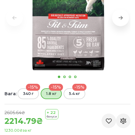
-15%
-15%
-15%
Вага:
340 г
1.8 кг
5.4 кг
2605.64₴
+ 22
бонуси
2214.79₴
1230.00₴
за кг