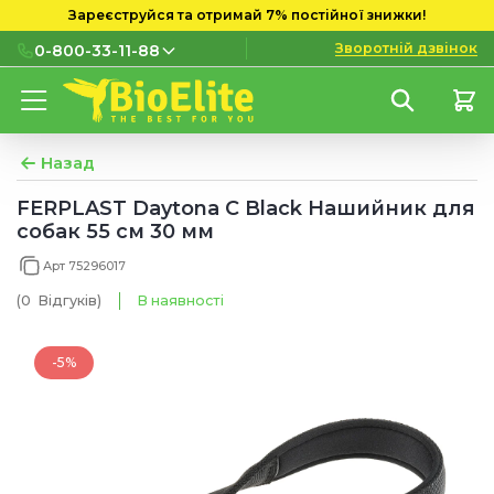
Зареєструйся та отримай 7% постійної знижки!
Зворотній дзвінок
0-800-33-11-88
0-800-33-11-88
Безкоштовно з міських і
мобільних номерів
Назад
(097) 133 11 88
FERPLAST Daytona C Black Нашийник для
собак 55 см 30 мм
(095) 133 11 88
Арт 75296017
(073) 133 11 88
(0
Відгуків
)
В наявності
-5%