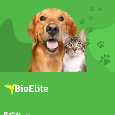
БіоЕліт