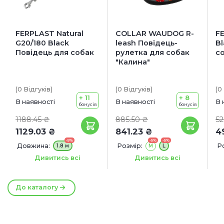
FERPLAST Natural
COLLAR WAUDOG R-
F
G20/180 Black
leash Повідець-
B
Повідець для собак
рулетка для собак
с
"Калина"
(0
Відгуків
)
(0
Відгуків
)
(0
+ 11
+ 8
В наявності
В наявності
В 
бонусів
бонусів
1188.45 ₴
885.50 ₴
52
1129.03 ₴
841.23 ₴
4
-5%
-5%
-5%
Довжина:
Розмір:
Р
1.8 м
М
L
Ширина:
Довжина:
20 мм
5 м
Дивитись всі
Дивитись всі
E
До каталогу