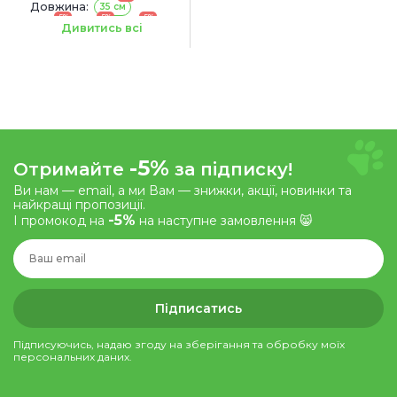
Довжина:
35 см
-5%
-5%
-5%
43 см
45 см
53 см
Дивитись всі
-5%
-5%
-5%
55 см
63 см
69 см
Ширина:
15 мм
20 мм
25 мм
30 мм
40 мм
-5%
Отримайте
за підписку!
Ви нам — email, а ми Вам — знижки, акції, новинки та
найкращі пропозиції.
-5%
І промокод на
на наступне замовлення 😸
Підписатись
Підписуючись, надаю згоду на зберігання та обробку моїх
персональних даних.