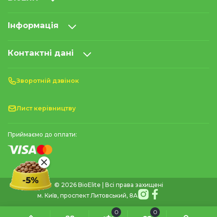
Інформація
Контактні дані
Зворотній дзвінок
Лист керівництву
Приймаємо до оплати:
© 2026 BioElite | Всі права захищені
м. Київ, проспект Литовський, 8А
0
0