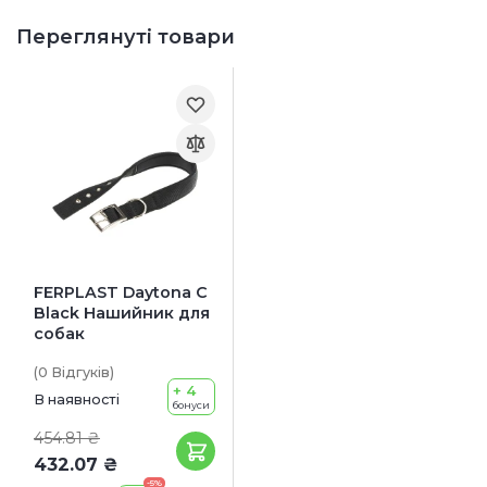
Переглянуті товари
FERPLAST Daytona C
Black Нашийник для
собак
(0
Відгуків
)
+ 4
В наявності
бонуси
454.81 ₴
432.07 ₴
-5%