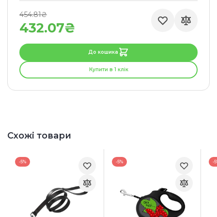
454.81₴
432.07₴
До кошика
Купити в 1 клік
Схожі товари
-5%
-5%
-