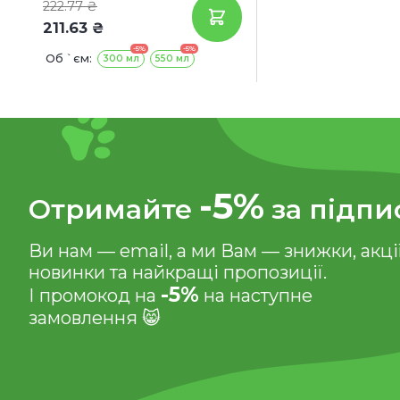
222.77 ₴
211.63 ₴
-5%
-5%
Об `єм:
300 мл
550 мл
-5%
Отримайте
за підпи
Ви нам — email, а ми Вам — знижки, акції
новинки та найкращі пропозиції.
-5%
І промокод на
на наступне
замовлення 😸