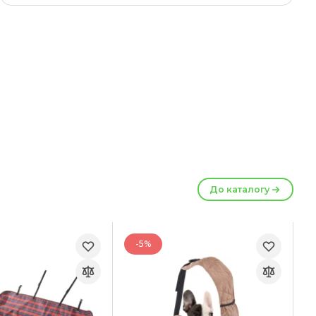
До каталогу
-5%