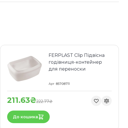
FERPLAST Clip Підвісна
годівниця-контейнер
для переноски
Арт
85708711
211.63₴
222.77₴
До кошика