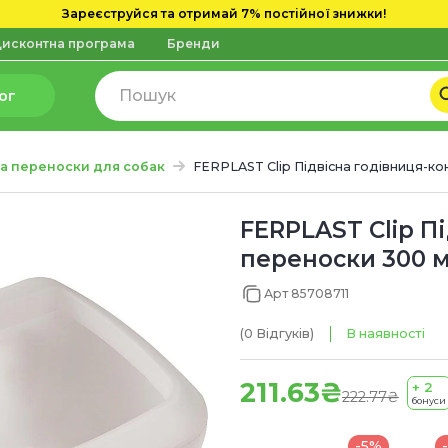
Зареєструйся та отримай 7% постійної знижки!
исконтна програма
Бренди
ог
та переноски для собак
FERPLAST Clip Підвісна годівниця-к
FERPLAST Clip П
переноски 300 
Арт 85708711
(0
Відгуків
)
В наявності
211.63₴
+ 2
222.77₴
бонуси
-5%