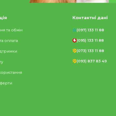
ція
Контактні дані
ня та обмін
(097) 133 11 88
(095) 133 11 88
та оплата
(073) 133 11 88
ідтримки
(093) 837 83 49
ту
користання
оферти