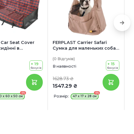
Car Seat Cover
FERPLAST Carrier Safari
T
сидінні в
Сумка для маленьких собак
п
і
та котів
з
(0
Відгуків
)
(0
а
+ 19
+ 15
В наявності
В 
бонусів
бонусів
1628.73 ₴
2
1547.29 ₴
-5%
-5%
Розмір:
Р
0 x 60 x 50 см
47 x 17 x 28 см