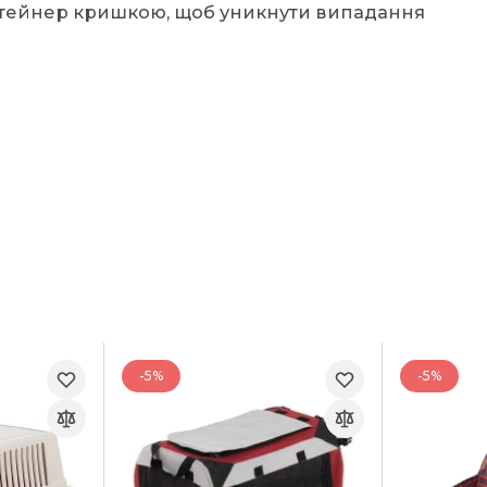
нтейнер кришкою, щоб уникнути випадання
-5%
-5%