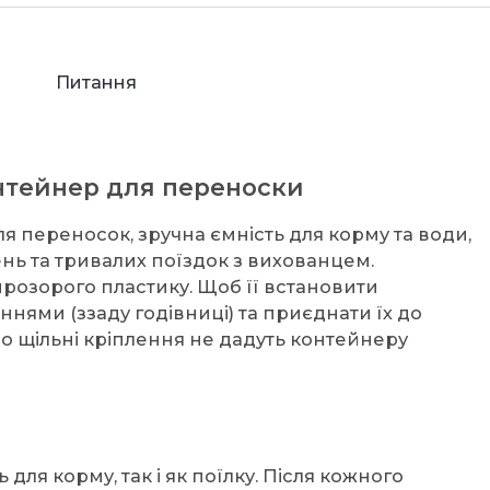
Питання
контейнер для переноски
для переносок, зручна ємність для корму та води,
нь та тривалих поїздок з вихованцем.
розорого пластику. Щоб її встановити
нями (ззаду годівниці) та приєднати їх до
 щільні кріплення не дадуть контейнеру
ля корму, так і як поїлку. Після кожного