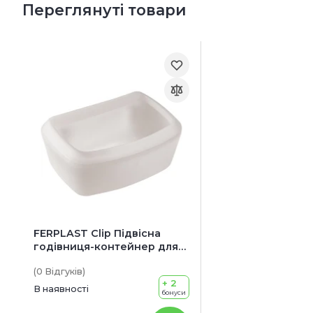
Переглянуті товари
FERPLAST Clip Підвісна
годівниця-контейнер для
переноски
(0
Відгуків
)
+ 2
В наявності
бонуси