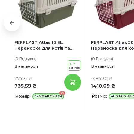
FERPLAST Atlas 10 EL
FERPLAST Atlas 30
Переноска для котів та
Переноска для кот
дрібних собак
маленьких собак 
(0
Відгуків
)
(0
Відгуків
)
15 кг
+ 7
В наявності
В наявності
бонусів
774.31 ₴
1484.30 ₴
735.59 ₴
1410.09 ₴
-5%
Розмір:
Розмір:
32.5 x 48 x 29 см
40 x 60 x 38 