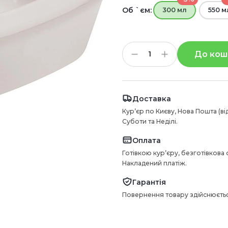
Об `єм:
300 мл
550 м
До кош
Доставка
Курʼєр по Києву, Нова Пошта (ві
Суботи та Неділі.
Оплата
Готівкою курʼєру, безготівкова
Накладений платіж.
Гарантія
Повернення товару здійснюєтьс