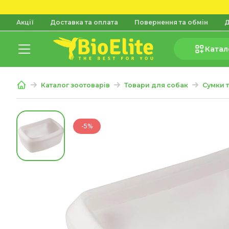
Акції
Доставка та оплата
Повернення та обмін
Д
Катал
Каталог зоотоварів
Товари для собак
Сумки 
-5%