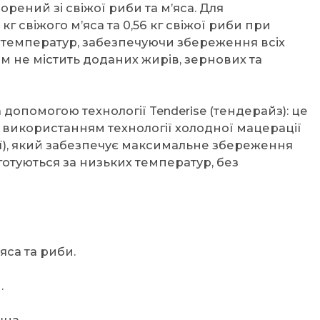
творений зі свіжої риби та м’яса. Для
г свіжого м’яса та 0,56 кг свіжої риби при
 температур, забезпечуючи збереження всіх
рм не містить доданих жирів, зернових та
а допомогою технології Tenderise (тендерайз): це
 використанням технології холодної мацерації
ї), який забезпечує максимальне збереження
готуються за низьких температур, без
яса та риби.
.