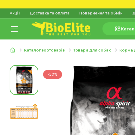
Акції
Доставка та оплата
Повернення та обмін
Д
Катал
Каталог зоотоварів
Товари для собак
Корма 
-50%