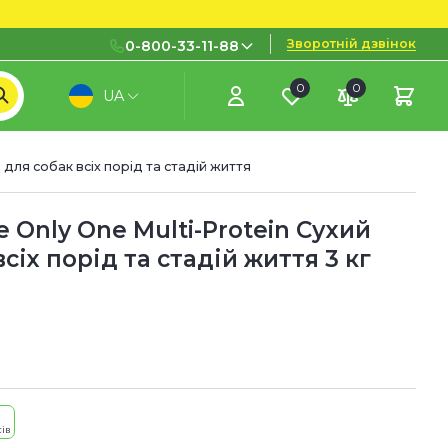
Зворотній дзвінок
0-800-33-11-88
0
0
UA
0-800-33-11-88
Безкоштовно з міських і
мобільних номерів
 для собак всіх порід та стадій життя
(097) 133 11 88
(095) 133 11 88
 Only One Multi-Protein Сухий
сіх порід та стадій життя 3 кг
(073) 133 11 88
ів