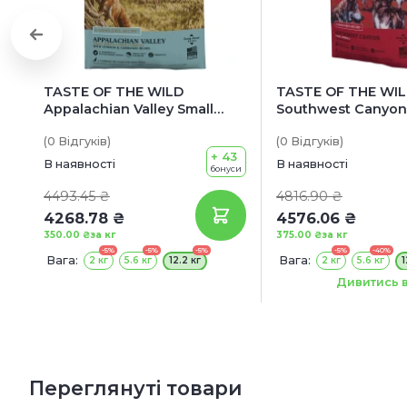
TASTE OF THE WILD
TASTE OF THE WI
Appalachian Valley Small
Southwest Canyon
Breed Canine Formula Cухий
Formula Cухий ко
(0
Відгуків
)
(0
Відгуків
)
корм для дорослих собак
собак всіх порід т
+ 43
малих порід (з косулею)
стадій життя (з д
В наявності
В наявності
бонуси
кабаном)
4493.45 ₴
4816.90 ₴
4268.78 ₴
4576.06 ₴
350.00 ₴
за кг
375.00 ₴
за кг
-5%
-5%
-5%
-5%
-40%
Вага:
Вага:
2 кг
5.6 кг
12.2 кг
2 кг
5.6 кг
1
Терміни придатності
Дивитись в
26/12/2026
Переглянуті товари