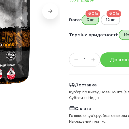
272.00₴
за кг
-50%
-50%
Вага:
3 кг
12 кг
Терміни придатності:
19
До кош
Доставка
Курʼєр по Києву, Нова Пошта (ві
Суботи та Неділі.
Оплата
Готівкою курʼєру, безготівкова
Накладений платіж.