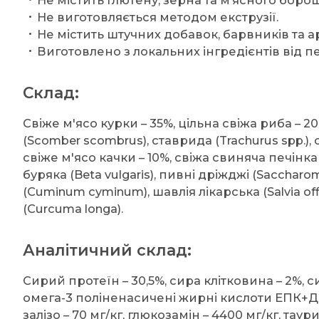
Не містить глютену, зерна та м’ясного боро
Не виготовляється методом екструзії.
Не містить штучних добавок, барвників та а
Виготовлено з локальних інгредієнтів від пе
Склад:
Свіже м'ясо курки – 35%, цільна свіжа риба – 20
(Scomber scombrus), ставрида (Trachurus spp.), с
свіже м'ясо качки – 10%, свіжа свиняча печінка
буряка (Beta vulgaris), пивні дріжджі (Saccharom
(Cuminum cyminum), шавлія лікарська (Salvia offici
(Curcuma longa).
Аналітичний склад:
Сирий протеїн – 30,5%, сира клітковина – 2%, си
омега-3 поліненасичені жирні кислоти ЕПК+ДГК –
залізо – 70 мг/кг, глюкозамін – 4400 мг/кг, таури