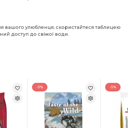
для вашого улюбленця, скористайтеся таблицею
йний доступ до свіжої води.
-5%
-5%