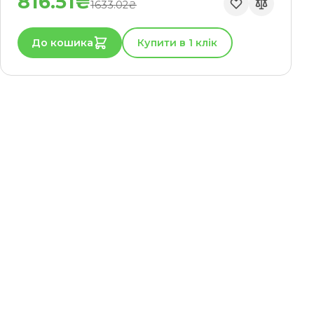
816.51₴
1633.02₴
До кошика
Купити в 1 клік