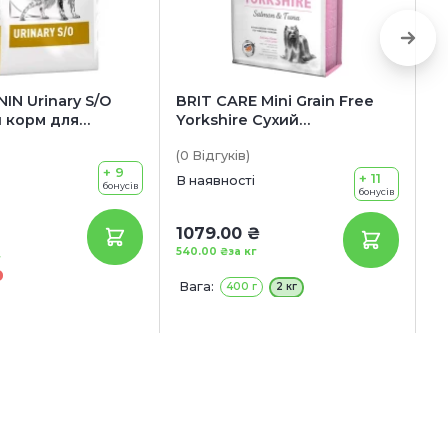
IN Urinary S/O
BRIT CARE Mini Grain Free
R
 корм для
Yorkshire Сухий
A
собак усіх порід
гіпоалергенний корм для
д
(0
Відгуків
)
(0
рюваннями
дорослих собак породи
Ч
+ 9
ної хвороби
йоркширський тер'єр (з
+ 11
В наявності
В 
бонусів
бонусів
лососем та тунцем)
14
1079.00 ₴
1
540.00 ₴
за кг
40
Вага:
В
400 г
2 кг