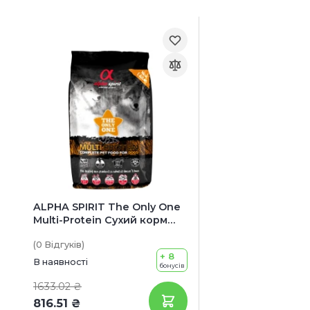
ALPHA SPIRIT The Only One
Multi-Protein Сухий корм
для собак всіх порід та
(0
Відгуків
)
стадій життя
+ 8
В наявності
бонусів
1633.02 ₴
816.51 ₴