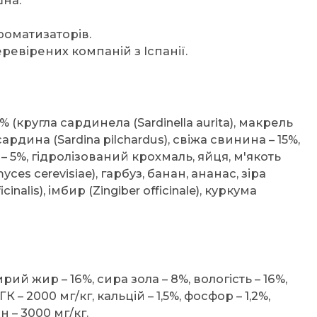
шна.
роматизаторів.
ревірених компаній з Іспанії.
% (кругла сардинела (Sardinella aurita), макрель
ардина (Sardina pilchardus), свіжа свинина – 15%,
 – 5%, гідролізований крохмаль, яйця, м'якоть
yces cerevisiae), гарбуз, банан, ананас, зіра
nalis), імбир (Zingiber officinale), куркума
рий жир – 16%, сира зола – 8%, вологість – 16%,
 2000 мг/кг, кальцій – 1,5%, фосфор – 1,2%,
н – 3000 мг/кг.