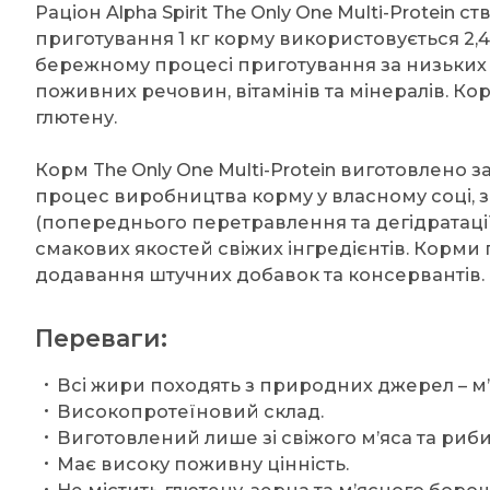
Раціон Alpha Spirit The Only One Multi-Protein с
приготування 1 кг корму використовується 2,4 к
бережному процесі приготування за низьких
поживних речовин, вітамінів та мінералів. Ко
глютену.
Корм The Only One Multi-Protein виготовлено з
процес виробництва корму у власному соці, з
(попереднього перетравлення та дегідратаці
смакових якостей свіжих інгредієнтів. Корми 
додавання штучних добавок та консервантів.
Переваги:
Всі жири походять з природних джерел – м’
Високопротеїновий склад.
Виготовлений лише зі свіжого м’яса та риби
Має високу поживну цінність.