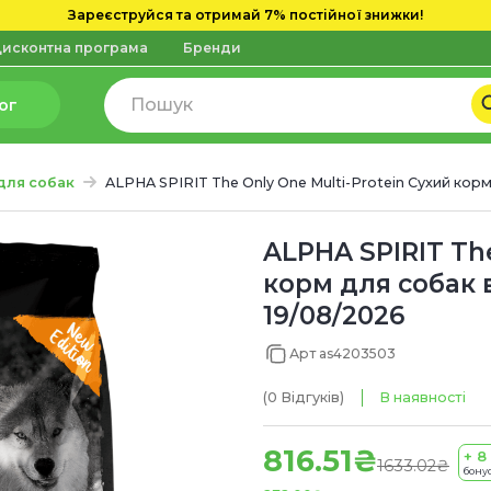
Зареєструйся та отримай 7% постійної знижки!
исконтна програма
Бренди
ог
для собак
ALPHA SPIRIT The Only One Multi-Protein Сухий корм
ALPHA SPIRIT The
корм для собак в
19/08/2026
Арт as4203503
(0
Відгуків
)
В наявності
816.51₴
+ 8
1633.02₴
бонус