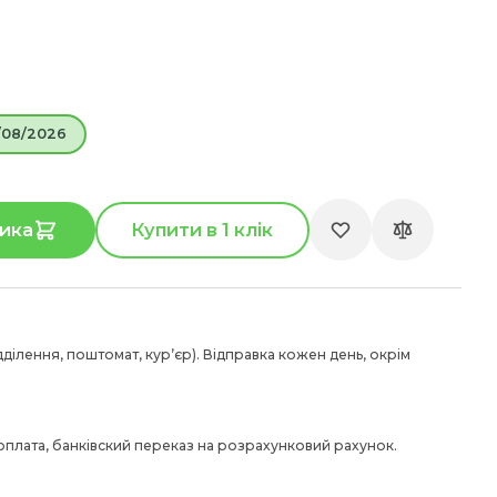
/08/2026
ика
Купити в 1 клік
дділення, поштомат, курʼєр). Відправка кожен день, окрім
 оплата, банківский переказ на розрахунковий рахунок.