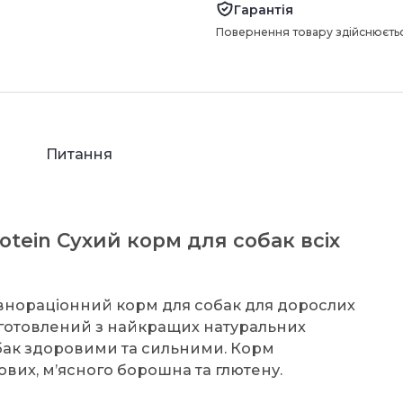
Гарантія
Повернення товару здійснюєтьс
Питання
otein Сухий корм для собак всіх
 повнораціонний корм для собак для дорослих
виготовлений з найкращих натуральних
обак здоровими та сильними. Корм
ових, м’ясного борошна та глютену.